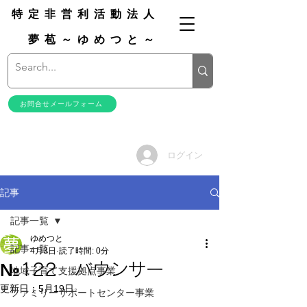
特定非営利活動法人
夢苞～ゆめつと～
お問合せメールフォーム
ログイン
記事
記事一覧
ゆめつと
記事一覧
4月3日
読了時間: 0分
№122 バウンサー
地域子育て支援拠点事業
更新日：
5月19日
ファミリーサポートセンター事業