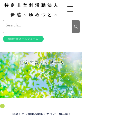
特定非営利活動法人
夢苞～ゆめつと～
お問合せメールフォーム
特定非営利活動法人
出来しこ（出来る範囲）だけど、精一杯！