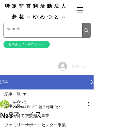
特定非営利活動法人
夢苞～ゆめつと～
お問合せメールフォーム
ログイン
記事
記事一覧
ゆめつと
記事一覧
2022年7月12日
読了時間: 0分
№97 イス
地域子育て支援拠点事業
ファミリーサポートセンター事業