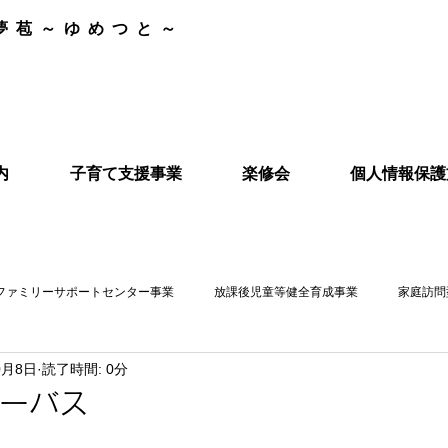
夢苞～ゆめつと～
内
子育て支援事業
楽修会
個人情報保護
ファミリーサポートセンター事業
放課後児童等健全育成事業
家庭訪問
0月8日
読了時間: 0分
ビーバス