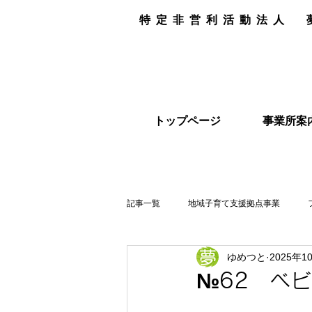
特定非営利活動法人
トップページ
事業所案
記事一覧
地域子育て支援拠点事業
ゆめつと
2025年1
リユース品
№62 ベ