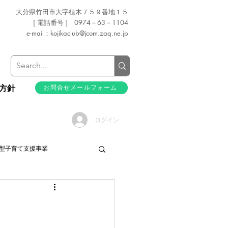
大分県竹田市大字植木７５９番地１５
[ 電話番号 ] 0974－63－1104
e-mail：
kojikaclub@jcom.zaq.ne.jp
方針
お問合せメールフォーム
ログイン
型子育て支援事業