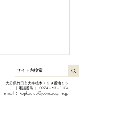
大分県竹田市大字植木７５９番地１５
[ 電話番号 ] 0974－63－1104
e-mail：
kojikaclub@jcom.zaq.ne.jp
 チャイルドシート