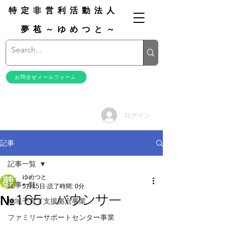
特定非営利活動法人
夢苞～ゆめつと～
お問合せメールフォーム
ログイン
記事
記事一覧
ゆめつと
記事一覧
5月15日
読了時間: 0分
№165 バウンサー
地域子育て支援拠点事業
ファミリーサポートセンター事業