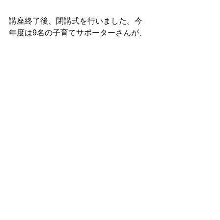
講座終了後、閉講式を行いました。今
年度は9名の子育てサポーターさんが、
誕生しました。
ファミリーサポートセンター事業
すべて表示
最新記事