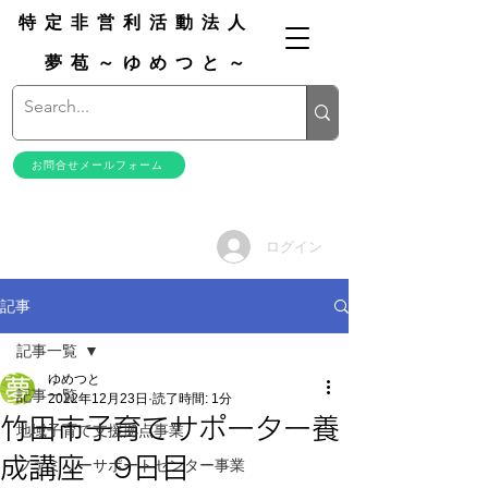
特定非営利活動法人
夢苞～ゆめつと～
お問合せメールフォーム
ログイン
記事
記事一覧
ゆめつと
記事一覧
2022年12月23日
読了時間: 1分
竹田市子育てサポーター養
地域子育て支援拠点事業
成講座 9日目
ファミリーサポートセンター事業