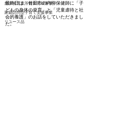
最終日は、竹田市の内柳保健師に「子
放課後児童等健全育成事業
どもの身体の発育」と「児童虐待と社
家庭訪問型子育て支援事業
会的養護」のお話をしていただきまし
リユース品
た。