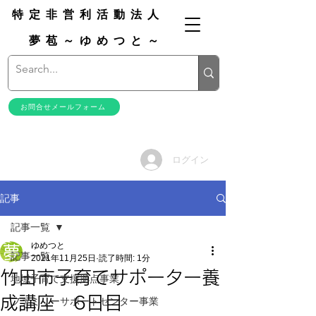
特定非営利活動法人
夢苞～ゆめつと～
お問合せメールフォーム
ログイン
記事
記事一覧
ゆめつと
記事一覧
2021年11月25日
読了時間: 1分
竹田市子育てサポーター養
地域子育て支援拠点事業
成講座 6日目
ファミリーサポートセンター事業