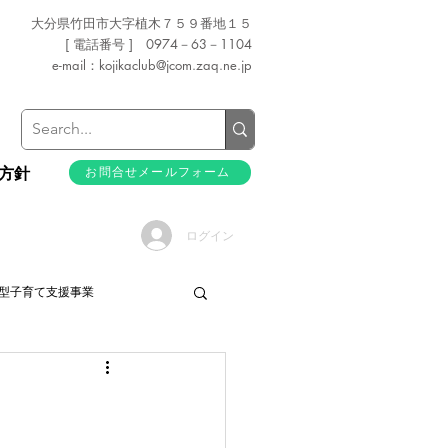
大分県竹田市大字植木７５９番地１５
[ 電話番号 ] 0974－63－1104
e-mail：
kojikaclub@jcom.zaq.ne.jp
方針
お問合せメールフォーム
ログイン
型子育て支援事業