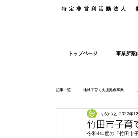
特定非営利活動法人
トップページ
事業所案
記事一覧
地域子育て支援拠点事業
ゆめつと
2022年1
リユース品
竹田市子育
令和4年度の「竹田市