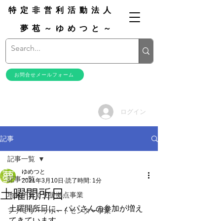
特定非営利活動法人
夢苞～ゆめつと～
お問合せメールフォーム
ログイン
記事
記事一覧
ゆめつと
記事一覧
2021年3月10日
読了時間: 1分
土曜開所日
地域子育て支援拠点事業
土曜開所日に、パパさんの参加が増え
ファミリーサポートセンター事業
てきています。