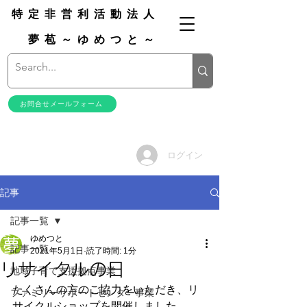
特定非営利活動法人
夢苞～ゆめつと～
お問合せメールフォーム
ログイン
記事
記事一覧
ゆめつと
記事一覧
2021年5月1日
読了時間: 1分
リサイクルの日
地域子育て支援拠点事業
たくさんの方のご協力をいただき、リ
ファミリーサポートセンター事業
サイクルショップを開催しました。