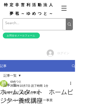
特定非営利活動法人
夢苞～ゆめつと～
お問合せメールフォーム
ログイン
記事
記事一覧
ゆめつと
記事一覧
2022年10月7日
読了時間: 1分
ホームスタート ホームビ
地域子育て支援拠点事業
ジター養成講座
ファミリーサポートセンター事業