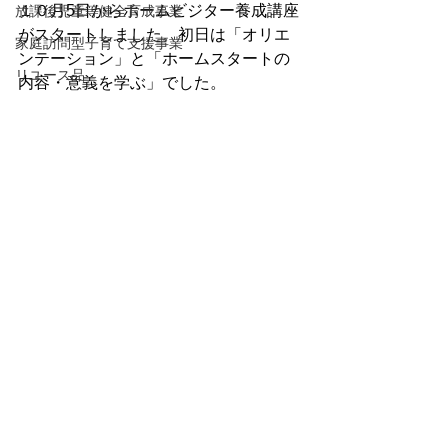
１０月5日からホームビジター養成講座
放課後児童等健全育成事業
がスタートしました。初日は「オリエ
家庭訪問型子育て支援事業
ンテーション」と「ホームスタートの
リユース品
内容・意義を学ぶ」でした。