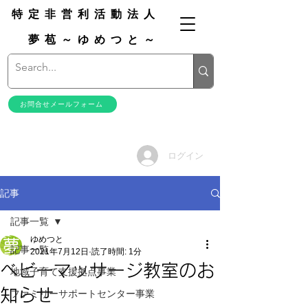
特定非営利活動法人
夢苞～ゆめつと～
お問合せメールフォーム
ログイン
記事
記事一覧
ゆめつと
記事一覧
2021年7月12日
読了時間: 1分
ベビーマッサージ教室のお
地域子育て支援拠点事業
知らせ
ファミリーサポートセンター事業