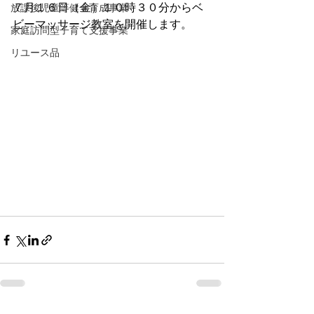
７月１６日（金）１０時３０分からベ
放課後児童等健全育成事業
ビーマッサージ教室を開催します。
家庭訪問型子育て支援事業
リユース品