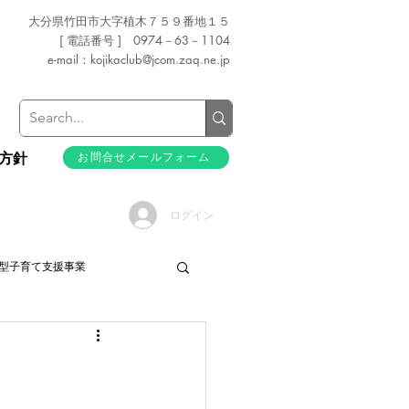
大分県竹田市大字植木７５９番地１５
[ 電話番号 ] 0974－63－1104
e-mail：
kojikaclub@jcom.zaq.ne.jp
方針
お問合せメールフォーム
ログイン
型子育て支援事業