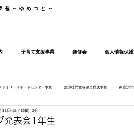
夢苞～ゆめつと～
内
子育て支援事業
楽修会
個人情報保護
ファミリーサポートセンター事業
放課後児童等健全育成事業
家庭訪問
月11日
読了時間: 0分
ブ発表会1年生